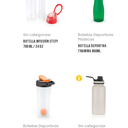
múltiples
variantes.
Las
opciones
se
Sin categorizar
Botellas Deportivas
pueden
Plásticas
Botella Infusión Stefy
elegir
Botella Deportiva
700 ml / 24 Oz
Training 860ml
en
la
página
de
Este
producto
producto
tiene
múltiples
variantes.
Las
opciones
se
Botellas Deportivas
Sin categorizar