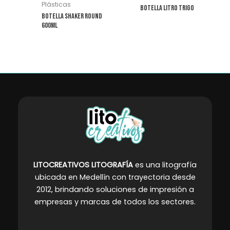
pueden
Plásticas
Botella Litro Trigo
elegir
Botella Shaker Round
600ml
en
la
página
de
producto
LITOCREATIVOS LITOGRAFÍA
es una litografía
ubicada en Medellín con trayectoria desde
2012, brindando soluciones de impresión a
empresas y marcas de todos los sectores
.