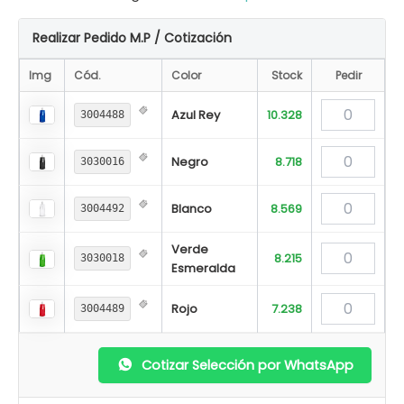
Realizar Pedido M.P / Cotización
Img
Cód.
Color
Stock
Pedir
Azul Rey
10.328
3004488
Negro
8.718
3030016
Blanco
8.569
3004492
Verde
8.215
3030018
Esmeralda
Rojo
7.238
3004489
Cotizar Selección por WhatsApp