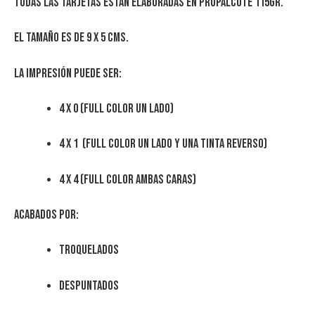
Todas las tarjetas estan elaboradas en propalcote 115gr.
El tamaño es de 9 x 5 cms.
La impresión puede ser:
4 x 0 (Full color un lado)
4 x 1 (Full color un lado y una tinta reverso)
4 x 4 (Full color ambas caras)
Acabados por:
Troquelados
Despuntados