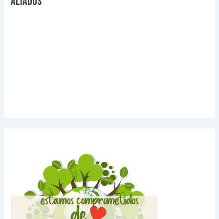
Aliados
Videos Explicativos
Noticias de Tecnologia
Agendas Medellín
Carnets para Empresas
Imanes para nevera