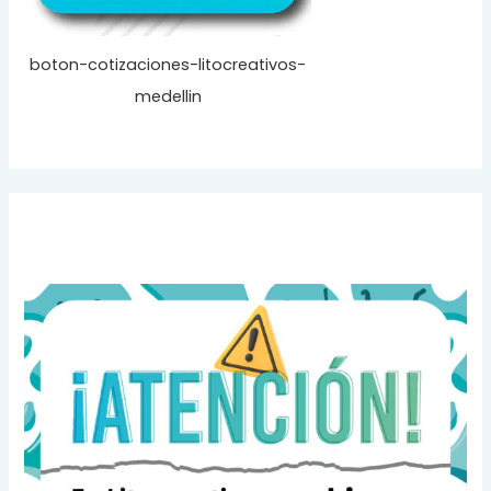
boton-cotizaciones-litocreativos-
medellin