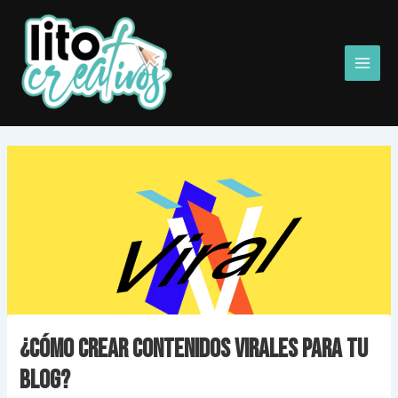
Ir
Main
al
Men
contenido
¿Cómo crear contenidos virales para tu
blog?